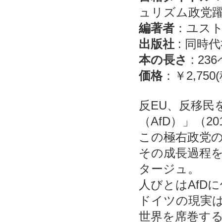
ュリズム政党
編著者
：ユスト
出版社
: 同時
本の長さ
: 23
価格
：￥2,750
反EU、反移民
（AfD）」（2
この極右政党
その成長過程
タージュ。
人びとはAfD
ドイツの現実
世界を席巻す